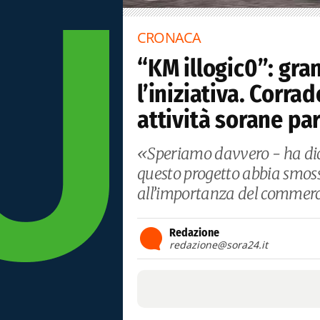
CRONACA
“KM illogic0”: gra
l’iniziativa. Corra
attività sorane pa
«Speriamo davvero - ha dich
questo progetto abbia smoss
all’importanza del commercio
Redazione
redazione@sora24.it