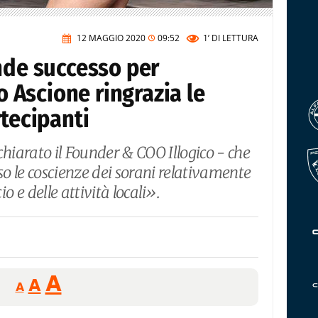
12 MAGGIO 2020
09:52
1’
DI LETTURA
nde successo per
do Ascione ringrazia le
rtecipanti
iarato il Founder & COO Illogico - che
o le coscienze dei sorani relativamente
 e delle attività locali».
Reducir
Aumentar
Restablecer
A
A
A
tamaño
tamaño
tamaño
de