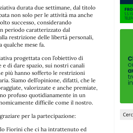
de
fuente.
ziativa durata due settimane, dal titolo
de
fuente
ppata non solo per le attività ma anche
fuente.
molto successo, considerando
un periodo caratterizzato dal
lla restrizione delle libertà personali,
 a qualche mese fa.
iativa progettata con l’obiettivo di
 e di dare spazio, sui nostri canali
he più hanno sofferto le restrizioni
ia. Siamo dell’opinione, difatti, che le
oraggiate, valorizzate e anche premiate,
egno profuso quotidianamente in un
onomicamente difficile come il nostro.
graziare per la partecipazione:
ilo Fiorini che ci ha intrattenuto ed