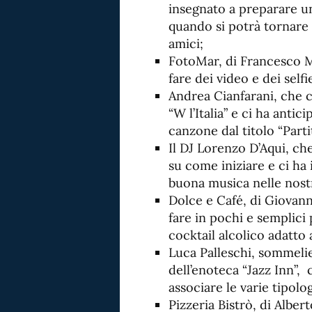
insegnato a preparare u
quando si potrà tornare 
amici;
FotoMar, di Francesco 
fare dei video e dei self
Andrea Cianfarani, che c
“W l’Italia” e ci ha antic
canzone dal titolo “Parti
Il DJ Lorenzo D’Aqui, che
su come iniziare e ci ha
buona musica nelle nost
Dolce e Café, di Giovan
fare in pochi e semplici
cocktail alcolico adatto a
Luca Palleschi, sommelier
dell’enoteca “Jazz Inn”,
associare le varie tipolog
Pizzeria Bistrò, di Albe