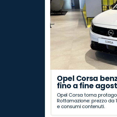
Romeo
Rover
Opel Corsa benz
fino a fine agos
Opel Corsa torna protago
Rottamazione: prezzo da 1
e consumi contenuti.