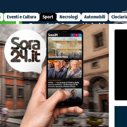
a
Eventi e Cultura
Sport
Necrologi
Automobili
Ciociari