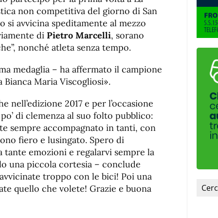
de
fuente
stica non competitiva del giorno di San
fuente.
 si avvicina speditamente al mezzo
vviamente di
Pietro Marcelli
, sorano
he”, nonché atleta senza tempo.
ima medaglia – ha affermato il campione
ra Bianca Maria Viscogliosi».
e nell’edizione 2017 e per l’occasione
o’ di clemenza al suo folto pubblico:
vete sempre accompagnato in tanti, con
sono fiero e lusingato. Spero di
 tante emozioni e regalarvi sempre la
lo una piccola cortesia – conclude
 avvicinate troppo con le bici! Poi una
fate quello che volete! Grazie e buona