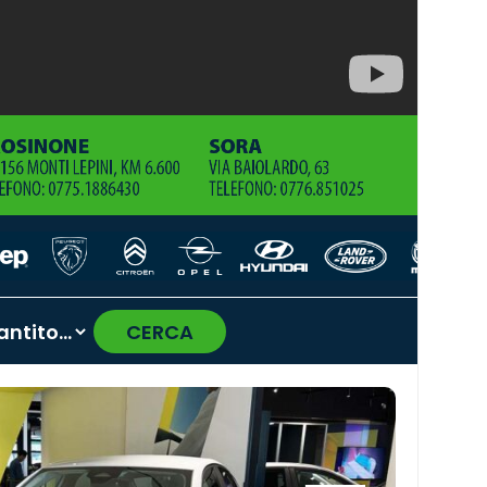
CERCA
›