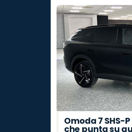
Omoda 7 SHS-P P
che punta su au