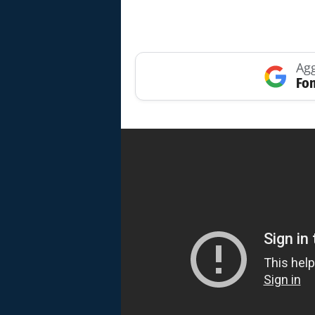
Agg
Fon