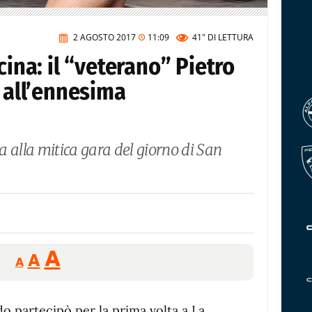
2 AGOSTO 2017
11:09
41"
DI LETTURA
cina: il “veterano” Pietro
a all’ennesima
 alla mitica gara del giorno di San
Reducir
Aumentar
Restablecer
A
A
A
tamaño
tamaño
tamaño
de
de
fuente.
o partecipò per la prima volta a La