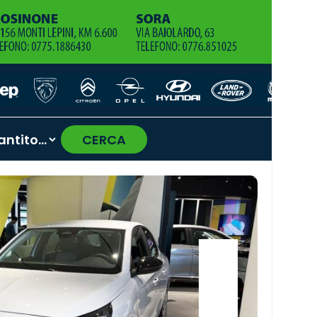
CERCA
›