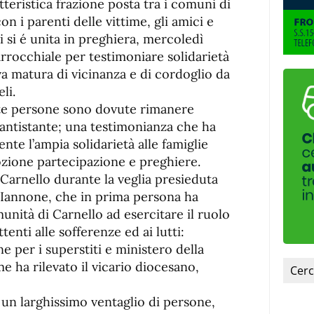
tteristica frazione posta tra i comuni di
con i parenti delle vittime, gli amici e
i si é unita in preghiera, mercoledì
arrocchiale per testimoniare solidarietà
a matura di vicinanza e di cordoglio da
li.
nte persone sono dovute rimanere
le antistante; una testimonianza che ha
nte l’ampia solidarietà alle famiglie
ione partecipazione e preghiere.
 Carnello durante la veglia presieduta
 Iannone, che in prima persona ha
unità di Carnello ad esercitare il ruolo
tenti alle sofferenze ed ai lutti:
e per i superstiti e ministero della
me ha rilevato il vicario diocesano,
a un larghissimo ventaglio di persone,