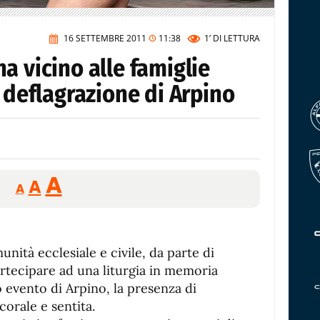
16 SETTEMBRE 2011
11:38
1’
DI LETTURA
a vicino alle famiglie
a deflagrazione di Arpino
Reducir
Aumentar
Restablecer
A
A
A
tamaño
tamaño
tamaño
de
de
fuente.
de
fuente
unità ecclesiale e civile, da parte di
fuente.
rtecipare ad una liturgia in memoria
co evento di Arpino, la presenza di
corale e sentita.