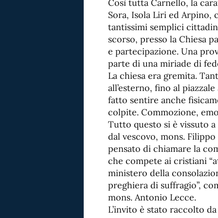
Così tutta Carnello, la cara
Sora, Isola Liri ed Arpino, 
tantissimi semplici cittadin
scorso, presso la Chiesa p
e partecipazione. Una prov
parte di una miriade di fede
La chiesa era gremita. Ta
all’esterno, fino al piazza
fatto sentire anche fisicame
colpite. Commozione, emoz
Tutto questo si è vissuto a
dal vescovo, mons. Filippo
pensato di chiamare la com
che compete ai cristiani “at
ministero della consolazion
preghiera di suffragio”, co
mons. Antonio Lecce.
L’invito è stato raccolto d