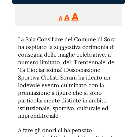
Reducir
Aumentar
Restablecer
A
A
A
tamaño
tamaño
tamaño
de
de
fuente.
La Sala Consiliare del Comune di Sora
de
fuente
ha ospitato la suggestiva cerimonia di
fuente.
consegna delle maglie celebrative, a
numero limitato, del ‘Trentennale’ de
‘La Ciociarissima’. L’Associazione
Sportiva Ciclisti Sorani ha ideato un
lodevole evento culminato con la
premiazione a figure che si sono
particolarmente distinte in ambito
istituzionale, sportivo, culturale ed
imprenditoriale.
A fare gli onori ci ha pensato