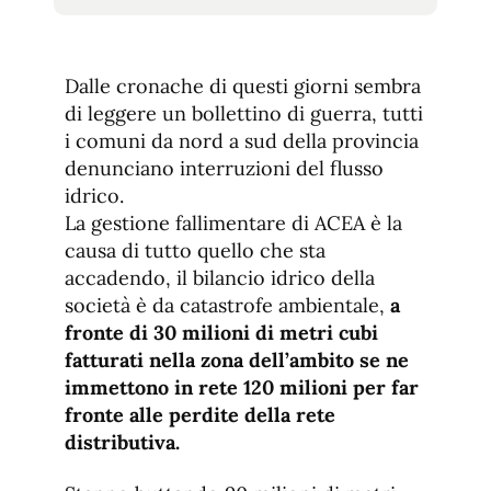
tamaño
tamaño
de
de
fuente.
de
fuente
Dalle cronache di questi giorni sembra
fuente.
di leggere un bollettino di guerra, tutti
i comuni da nord a sud della provincia
denunciano interruzioni del flusso
idrico.
La gestione fallimentare di ACEA è la
causa di tutto quello che sta
accadendo, il bilancio idrico della
società è da catastrofe ambientale,
a
fronte di 30 milioni di metri cubi
fatturati nella zona dell’ambito se ne
immettono in rete 120 milioni per far
fronte alle perdite della rete
distributiva.