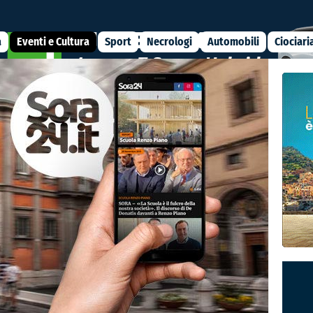
a
Eventi e Cultura
Sport
Necrologi
Automobili
Ciociari