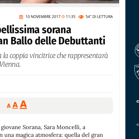
10 NOVEMBRE 2017
11:35
54"
DI LETTURA
 bellissima sorana
an Ballo delle Debuttanti
à la coppia vincitrice che rappresentarà
i Vienna.
Reducir
Aumentar
Restablecer
A
A
A
tamaño
tamaño
tamaño
de
de
fuente.
giovane Sorana, Sara Moncelli, a
de
fuente
in una magica atmosfera: quella del gran