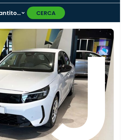
CERCA
›