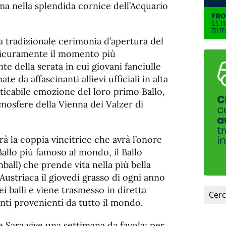
fuente.
ma nella splendida cornice dell’Acquario
 la tradizionale cerimonia d’apertura del
sicuramente il momento più
e della serata in cui giovani fanciulle
e da affascinanti allievi ufficiali in alta
ticabile emozione del loro primo Ballo,
mosfere della Vienna dei Valzer di
rà la coppia vincitrice che avrà l’onore
 Ballo più famoso al mondo, il Ballo
ball) che prende vita nella più bella
 Austriaca il giovedì grasso di ogni anno
i balli e viene trasmesso in diretta
ti provenienti da tutto il mondo.
 e Sara vive una settimana da favola; per