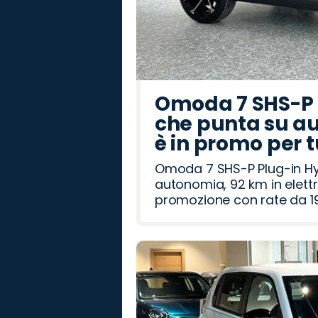
Omoda 7 SHS-P P
che punta su au
è in promo per 
Omoda 7 SHS-P Plug-in Hybr
autonomia, 92 km in elettr
promozione con rate da 19