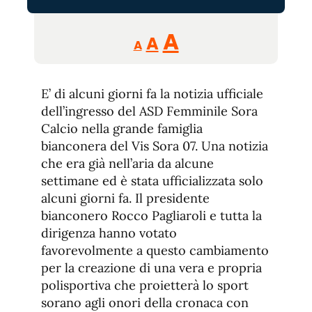
Reducir
Aumentar
Restablecer
A
A
A
tamaño
tamaño
tamaño
de
de
fuente.
E’ di alcuni giorni fa la notizia ufficiale
de
fuente
dell’ingresso del ASD Femminile Sora
fuente.
Calcio nella grande famiglia
bianconera del Vis Sora 07. Una notizia
che era già nell’aria da alcune
settimane ed è stata ufficializzata solo
alcuni giorni fa. Il presidente
bianconero Rocco Pagliaroli e tutta la
dirigenza hanno votato
favorevolmente a questo cambiamento
per la creazione di una vera e propria
polisportiva che proietterà lo sport
sorano agli onori della cronaca con