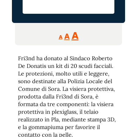
Reducir
Aumentar
Restablecer
A
A
A
tamaño
tamaño
tamaño
de
de
fuente.
Fri3nd ha donato al Sindaco Roberto
de
fuente
De Donatis un kit di 20 scudi facciali.
fuente.
Le protezioni, molto utili e leggere,
sono destinate alla Polizia Locale del
Comune di Sora. La visiera protettiva,
prodotta dalla Fri3nd di Sora, è
formata da tre componenti: la visiera
protettiva in plexiglass, il telaio
realizzato in Pla, mediante stampa 3D,
e la gommapiuma per favorire il
contatto con la pelle.