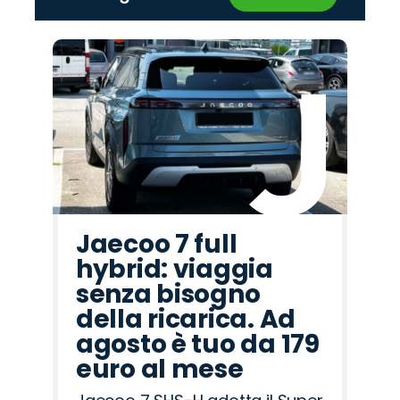
‹
›
Promo
Promo
Promo
Promo
Promo
Promo
Promo
Promo
Promo
Promo
Promo
Promo
Promo
Promo
Promo
Mazda
Fiat
Hyundai
Peugeot
Alfa
Seat
Cupra
Lancia
Jeep
Opel
Jaecoo
Abarth
Citroën
Omoda
Land
Romeo
Rover
Jaecoo 7 full
hybrid: viaggia
senza bisogno
della ricarica. Ad
agosto è tuo da 179
euro al mese