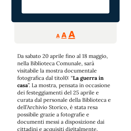
Reducir
Aumentar
Restablecer
A
A
A
tamaño
tamaño
tamaño
de
de
fuente.
Da sabato 20 aprile fino al 18 maggio,
de
fuente
nella Biblioteca Comunale, sarà
fuente.
visitabile la mostra documentale
fotografica dal titol0: “
La guerra in
casa
”. La mostra, pensata in occasione
dei festeggiamenti del 25 aprile e
curata dal personale della Biblioteca e
dell’Archivio Storico, è stata resa
possibile grazie a fotografie e
documenti messi a disposizione dai
cittadini e acquisiti digitalmente.