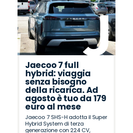
Promo
Promo
Promo
Promo
Promo
Promo
Promo
Promo
Promo
Promo
Promo
Promo
Promo
Promo
Promo
Omoda
Peugeot
Lancia
Jeep
Cupra
Mazda
Fiat
Land
Hyundai
Seat
Opel
Abarth
Alfa
Jaecoo
Citroën
Rover
Romeo
Jaecoo 7 full
hybrid: viaggia
senza bisogno
della ricarica. Ad
agosto è tuo da 179
euro al mese
Jaecoo 7 SHS-H adotta il Super
Hybrid System di terza
generazione con 224 CV,