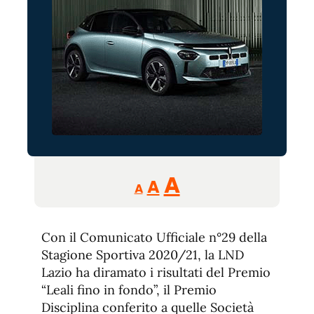
Reducir
Aumentar
Restablecer
A
A
A
tamaño
tamaño
tamaño
de
de
fuente.
Con il Comunicato Ufficiale n°29 della
de
fuente
Stagione Sportiva 2020/21, la LND
fuente.
Lazio ha diramato i risultati del Premio
“Leali fino in fondo”, il Premio
Disciplina conferito a quelle Società