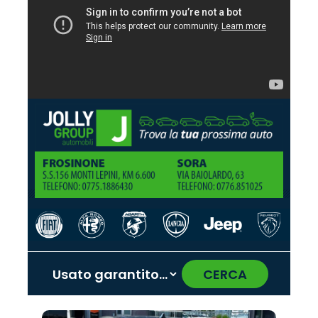
CERCA
‹
›