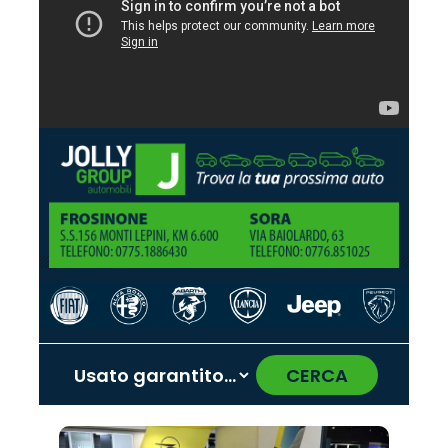
CERCA
‹
›