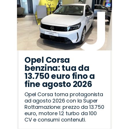
Promo
Promo
Promo
Promo
Promo
Promo
Promo
Promo
Promo
Promo
Promo
Promo
Promo
Promo
Promo
Jaecoo
Fiat
Opel
Mazda
Citroën
Land
Cupra
Abarth
Seat
Lancia
Peugeot
Alfa
Jeep
Hyundai
Omoda
Rover
Romeo
Opel Corsa
benzina: tua da
13.750 euro fino a
fine agosto 2026
Opel Corsa torna protagonista
ad agosto 2026 con la Super
Rottamazione: prezzo da 13.750
euro, motore 1.2 turbo da 100
CV e consumi contenuti.