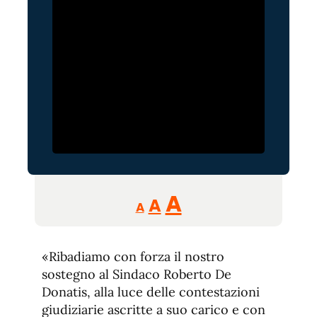
Reducir
Aumentar
Restablecer
A
A
A
tamaño
tamaño
tamaño
de
de
fuente.
«Ribadiamo con forza il nostro
de
fuente
sostegno al Sindaco Roberto De
fuente.
Donatis, alla luce delle contestazioni
giudiziarie ascritte a suo carico e con