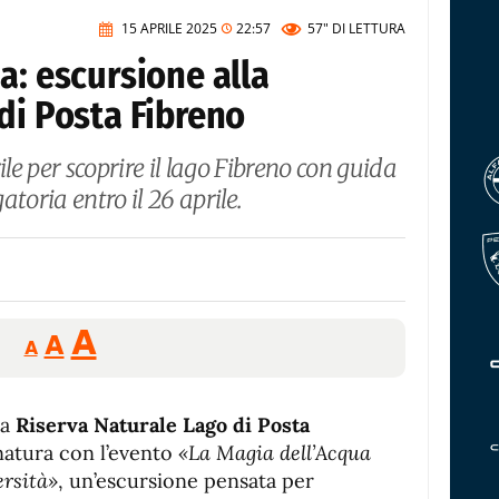
15 APRILE 2025
22:57
57"
DI LETTURA
a: escursione alla
di Posta Fibreno
ile per scoprire il lago Fibreno con guida
toria entro il 26 aprile.
Reducir
Aumentar
Restablecer
A
A
A
tamaño
tamaño
tamaño
de
de
fuente.
la
Riserva Naturale Lago di Posta
de
fuente
natura con l’evento
«La Magia dell’Acqua
fuente.
ersità»
, un’escursione pensata per