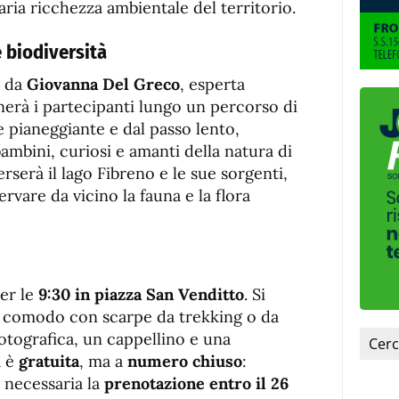
ria ricchezza ambientale del territorio.
e biodiversità
a da
Giovanna Del Greco
, esperta
erà i partecipanti lungo un percorso di
pianeggiante e dal passo lento,
ambini, curiosi e amanti della natura di
verserà il lago Fibreno e le sue sorgenti,
rvare da vicino la fauna e la flora
er le
9:30 in piazza San Venditto
. Si
o comodo con scarpe da trekking o da
otografica, un cappellino e una
à è
gratuita
, ma a
numero chiuso
:
 necessaria la
prenotazione entro il 26