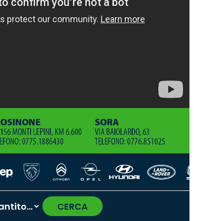
CERCA
›