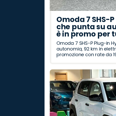
Omoda 7 SHS-P P
che punta su au
è in promo per 
Omoda 7 SHS-P Plug-in Hybr
autonomia, 92 km in elettr
promozione con rate da 19