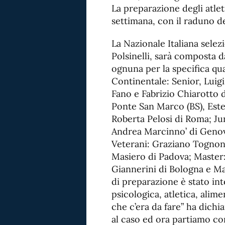
La preparazione degli atleti
settimana, con il raduno de
La Nazionale Italiana selez
Polsinelli, sarà composta 
ognuna per la specifica qual
Continentale: Senior, Luig
Fano e Fabrizio Chiarotto 
Ponte San Marco (BS), Ester
Roberta Pelosi di Roma; Jun
Andrea Marcinno’ di Genov
Veterani: Graziano Tognoni 
Masiero di Padova; Master
Giannerini di Bologna e M
di preparazione è stato int
psicologica, atletica, alime
che c’era da fare” ha dichia
al caso ed ora partiamo co