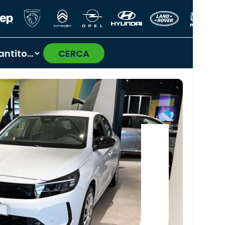
CERCA
›