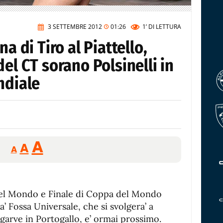
3 SETTEMBRE 2012
01:26
1’
DI LETTURA
na di Tiro al Piattello,
el CT sorano Polsinelli in
ndiale
Reducir
Aumentar
Restablecer
A
A
A
tamaño
tamaño
tamaño
de
de
fuente.
de
fuente
 del Mondo e Finale di Coppa del Mondo
fuente.
ita’ Fossa Universale, che si svolgera’ a
Algarve in Portogallo, e’ ormai prossimo.