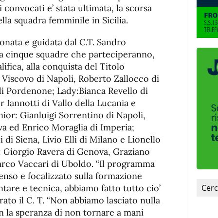
 convocati e’ stata ultimata, la scorsa
lla squadra femminile in Sicilia.
ionata e guidata dal C.T. Sandro
da cinque squadre che parteciperanno,
ifica, alla conquista del Titolo
i Viscovo di Napoli, Roberto Zallocco di
di Pordenone; Lady:Bianca Revello di
 Iannotti di Vallo della Lucania e
ior: Gianluigi Sorrentino di Napoli,
a ed Enrico Moraglia di Imperia;
di Siena, Livio Elli di Milano e Lionello
: Giorgio Ravera di Genova, Graziano
arco Vaccari di Uboldo. “Il programma
enso e focalizzato sulla formazione
ntare e tecnica, abbiamo fatto tutto cio’
rato il C. T. “Non abbiamo lasciato nulla
n la speranza di non tornare a mani