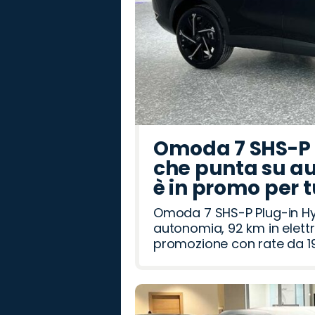
Omoda 7 SHS-P P
che punta su au
è in promo per 
Omoda 7 SHS-P Plug-in Hybr
autonomia, 92 km in elettr
promozione con rate da 19