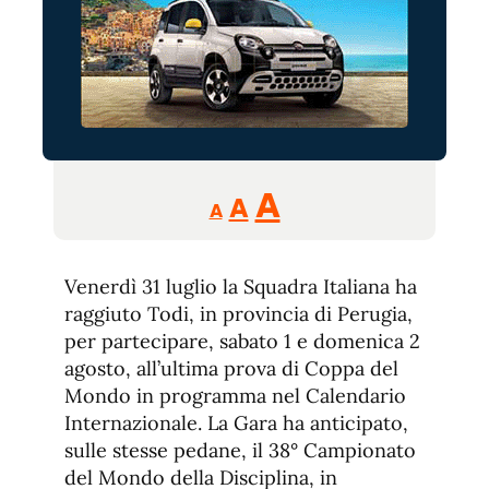
Reducir
Aumentar
Restablecer
A
A
A
tamaño
tamaño
tamaño
de
de
fuente.
Venerdì 31 luglio la Squadra Italiana ha
de
fuente
raggiuto Todi, in provincia di Perugia,
fuente.
per partecipare, sabato 1 e domenica 2
agosto, all’ultima prova di Coppa del
Mondo in programma nel Calendario
Internazionale. La Gara ha anticipato,
sulle stesse pedane, il 38° Campionato
del Mondo della Disciplina, in