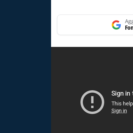
Agg
Fon