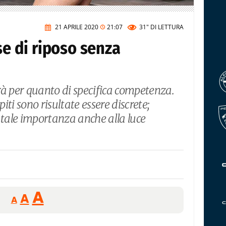
21 APRILE 2020
21:07
31"
DI LETTURA
se di riposo senza
rà per quanto di specifica competenza.
piti sono risultate essere discrete;
tale importanza anche alla luce
Reducir
Aumentar
Restablecer
A
A
A
tamaño
tamaño
tamaño
de