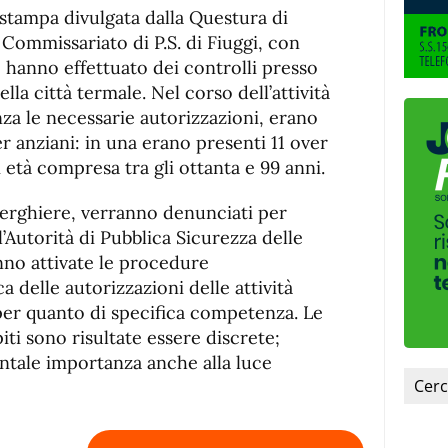
de
fuente.
stampa divulgata dalla Questura di
de
fuente
l Commissariato di P.S. di Fiuggi, con
fuente.
l, hanno effettuato dei controlli presso
lla città termale. Nel corso dell’attività
za le necessarie autorizzazioni, erano
er anziani: in una erano presenti 11 over
di età compresa tra gli ottanta e 99 anni.
alberghiere, verranno denunciati per
Autorità di Pubblica Sicurezza delle
nno attivate le procedure
a delle autorizzazioni delle attività
 per quanto di specifica competenza. Le
iti sono risultate essere discrete;
ntale importanza anche alla luce