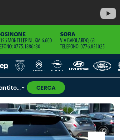
CERCA
›