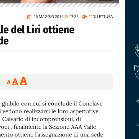
26 MAGGIO 2016
17:25
1’
DI LETTURA
e del Liri ottiene
de
Reducir
Aumentar
Restablecer
A
A
A
tamaño
tamaño
tamaño
de
de
fuente.
i giubilo con cui si conclude il Conclave
de
fuente
ri vedono realizzarsi le loro aspettative.
fuente.
 Calvario di incomprensioni, di
voci , finalmente la Sezione AAA Valle
imento ottiene l’assegnazione di una sede