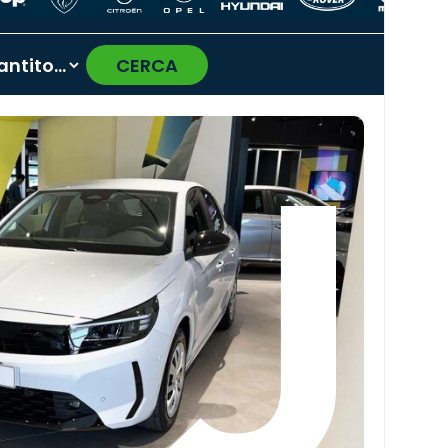
CERCA
›