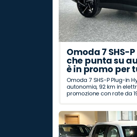
Omoda 7 SHS-P P
che punta su au
è in promo per 
Omoda 7 SHS-P Plug-in Hybr
autonomia, 92 km in elettr
promozione con rate da 19