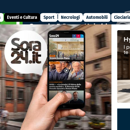
a
Eventi e Cultura
Sport
Necrologi
Automobili
Ciociari