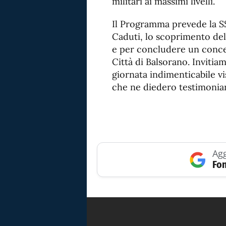
militari ai massimi livelli.
Il Programma prevede la SS
Caduti, lo scoprimento dell
e per concludere un conce
Città di Balsorano. Invitiam
giornata indimenticabile vis
che ne diedero testimonia
Agg
Fon