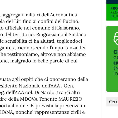
 aggrega i militari dell’Aeronautica
a del Liri fino ai confini del Fucino,
to ufficiale nel comune di Balsorano,
tro del territorio. Ringraziamo il Sindaco
 sensibilità ci ha aiutati, togliendoci
agantes , riconoscendo l’importanza dei
 che testimoniamo, altrove non abbiamo
one, malgrado le belle parole di cui
guata agli ospiti che ci onoreranno della
residente Nazionale dell’AAA , Gen.
g. dell’AAA col. Di Nardo, tra gli altri
adre della MDOVA Tenente MAURIZIO
rta il nome. E’ prevista la presenza di
ll’ANA, nonche’ rappresentanze civili e