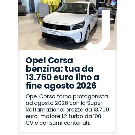
Abarth
Lancia
Cupra
Peugeot
Fiat
Opel
Jeep
Seat
Omoda
Citroën
Alfa
Land
Mazda
Hyundai
Jaecoo
Romeo
Rover
Opel Corsa
benzina: tua da
13.750 euro fino a
fine agosto 2026
Opel Corsa torna protagonista
ad agosto 2026 con la Super
Rottamazione: prezzo da 13.750
euro, motore 1.2 turbo da 100
CV e consumi contenuti.