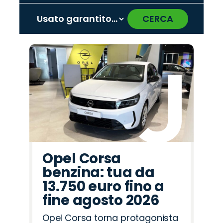
CERCA
‹
›
Promo
Promo
Promo
Promo
Promo
Promo
Promo
Promo
Promo
Promo
Promo
Promo
Promo
Promo
Promo
Fiat
Hyundai
Peugeot
Citroën
Alfa
Jaecoo
Jeep
Land
Omoda
Opel
Lancia
Cupra
Mazda
Abarth
Seat
Romeo
Rover
Opel Corsa
benzina: tua da
13.750 euro fino a
fine agosto 2026
Opel Corsa torna protagonista