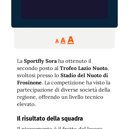
Reducir
Aumentar
Restablecer
A
A
A
tamaño
tamaño
tamaño
de
de
fuente.
La
Sportfly Sora
ha ottenuto il
de
fuente
secondo posto al
Trofeo Lazio Nuoto
,
fuente.
svoltosi presso lo
Stadio del Nuoto di
Frosinone
. La competizione ha visto la
partecipazione di diverse società della
regione, offrendo un livello tecnico
elevato.
Il risultato della squadra
Il piazzamento è il frutto del lavoro