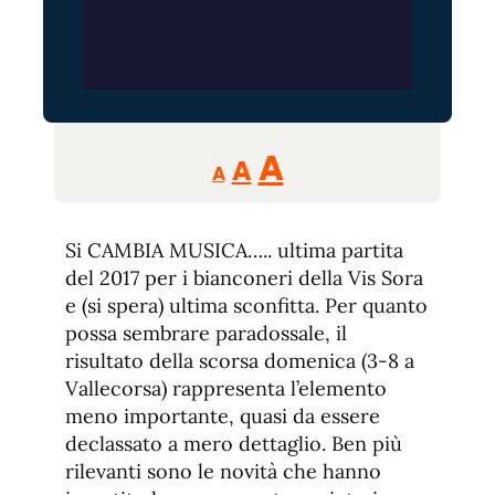
Reducir
Aumentar
Restablecer
A
A
A
tamaño
tamaño
tamaño
de
de
fuente.
Si CAMBIA MUSICA….. ultima partita
de
fuente
del 2017 per i bianconeri della Vis Sora
fuente.
e (si spera) ultima sconfitta. Per quanto
possa sembrare paradossale, il
risultato della scorsa domenica (3-8 a
Vallecorsa) rappresenta l’elemento
meno importante, quasi da essere
declassato a mero dettaglio. Ben più
rilevanti sono le novità che hanno