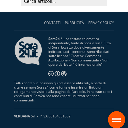
CONTATTI
PUBBLICITÀ
PRIVACY POLICY
Sora24
è una testata telematica
indipendente, fonte di notizie sulla Città
di Sora. Eccetto dove diversamente
indicato, tutti i contenuti sono rilasciati
sotto licenza "
Creative Commons
Attribuzione - Non commerciale - Non
opere derivate 4.0 Internazionale
".
Tutti i contenuti possono quindi essere utilizzati, a patto di
citare sempre Sora24 come fonte e inserire un link o un
collegamento visibile alla pagina dell'articolo. In nessun caso i
contenuti di Sora24 possono essere utilizzati per scopi
commerciali.
S
VERDANA Srl
- P.IVA 08164381009