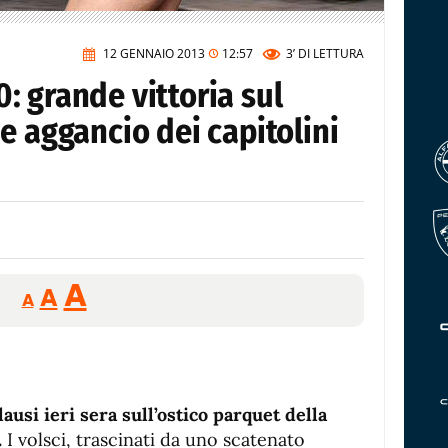
12 GENNAIO 2013
12:57
3’
DI LETTURA
 grande vittoria sul
e aggancio dei capitolini
Reducir
Aumentar
Restablecer
A
A
A
tamaño
tamaño
tamaño
de
de
fuente.
de
fuente
fuente.
usi ieri sera sull’ostico parquet della
.
I volsci, trascinati da uno scatenato