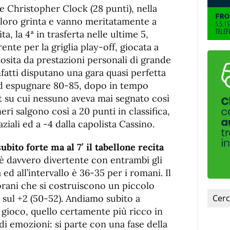
 e Christopher Clock (28 punti), nella
a loro grinta e vanno meritatamente a
a, la 4ª in trasferta nelle ultime 5,
nte per la griglia play-off, giocata a
iosita da prestazioni personali di grande
 infatti disputano una gara quasi perfetta
d espugnare 80-85, dopo in tempo
 su cui nessuno aveva mai segnato così
eri salgono così a 20 punti in classifica,
ziali ed a -4 dalla capolista Cassino.
ubito forte ma al 7′ il tabellone recita
è davvero divertente con entrambi gli
ed all’intervallo è 36-35 per i romani. Il
orani che si costruiscono un piccolo
 sul +2 (50-52). Andiamo subito a
 gioco, quello certamente più ricco in
 di emozioni: si parte con una fase della