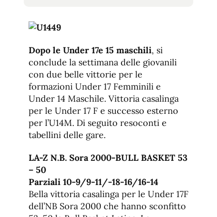
tamaño
tamaño
de
de
fuente.
de
fuente
fuente.
Dopo le Under 17e 15 maschili
, si
conclude la settimana delle giovanili
con due belle vittorie per le
formazioni Under 17 Femminili e
Under 14 Maschile. Vittoria casalinga
per le Under 17 F e successo esterno
per l’U14M. Di seguito resoconti e
tabellini delle gare.
LA-Z N.B. Sora 2000-BULL BASKET 53
– 50
Parziali 10-9/9-11/-18-16/16-14
Bella vittoria casalinga per le Under 17F
dell’NB Sora 2000 che hanno sconfitto