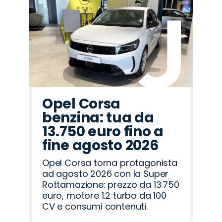
Promo
Promo
Promo
Promo
Promo
Promo
Promo
Promo
Promo
Promo
Promo
Promo
Promo
Promo
Promo
Lancia
Abarth
Alfa
Cupra
Omoda
Peugeot
Citroën
Mazda
Jeep
Fiat
Hyundai
Jaecoo
Land
Opel
Seat
Romeo
Rover
Opel Corsa
benzina: tua da
13.750 euro fino a
fine agosto 2026
Opel Corsa torna protagonista
ad agosto 2026 con la Super
Rottamazione: prezzo da 13.750
euro, motore 1.2 turbo da 100
CV e consumi contenuti.