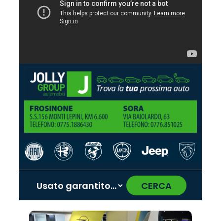
CERCA
‹
›