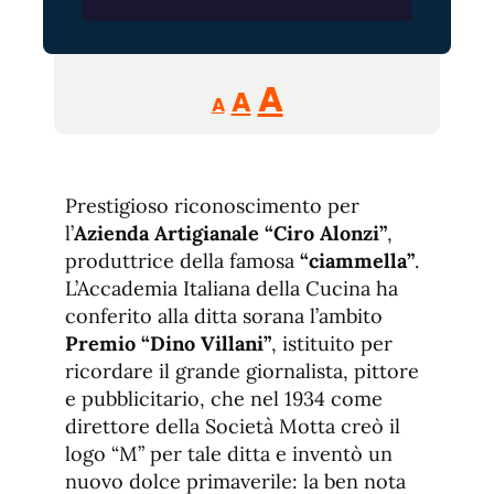
Reducir
Aumentar
Restablecer
A
A
A
tamaño
tamaño
tamaño
de
de
fuente.
de
fuente
Prestigioso riconoscimento per
fuente.
l’
Azienda Artigianale “Ciro Alonzi”
,
produttrice della famosa
“ciammella”
.
L’Accademia Italiana della Cucina ha
conferito alla ditta sorana l’ambito
Premio “Dino Villani”
, istituito per
ricordare il grande giornalista, pittore
e pubblicitario, che nel 1934 come
direttore della Società Motta creò il
logo “M” per tale ditta e inventò un
nuovo dolce primaverile: la ben nota