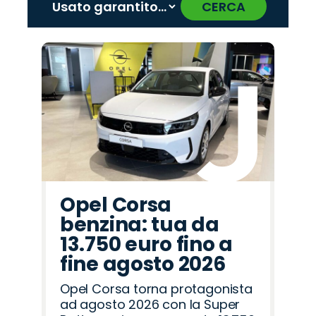
CERCA
‹
›
Promo
Promo
Promo
Promo
Promo
Promo
Promo
Promo
Promo
Promo
Promo
Promo
Promo
Promo
Promo
Land
Alfa
Omoda
Hyundai
Fiat
Jeep
Cupra
Seat
Mazda
Peugeot
Lancia
Opel
Abarth
Citroën
Jaecoo
Rover
Romeo
Opel Corsa
benzina: tua da
13.750 euro fino a
fine agosto 2026
Opel Corsa torna protagonista
ad agosto 2026 con la Super