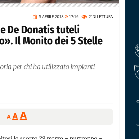
5 APRILE 2018
17:16
2’
DI LETTURA
e De Donatis tuteli
o». Il Monito dei 5 Stelle
oria per chi ha utilizzato impianti
Reducir
Aumentar
Restablecer
A
A
A
tamaño
tamaño
tamaño
de
de
fuente.
ltosi lo scorso 29 marzo – purtroppo –