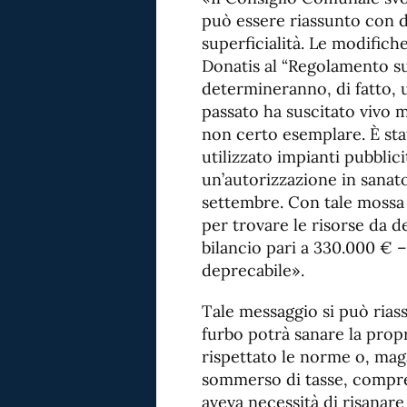
può essere riassunto con 
superficialità. Le modific
Donatis al “Regolamento sul
determineranno, di fatto,
passato ha suscitato vivo 
non certo esemplare. È stat
utilizzato impianti pubblici
un’autorizzazione in sanat
settembre. Con tale mossa –
per trovare le risorse da de
bilancio pari a 330.000 € 
deprecabile».
Tale messaggio si può riass
furbo potrà sanare la prop
rispettato le norme o, maga
sommerso di tasse, compres
aveva necessità di risanare