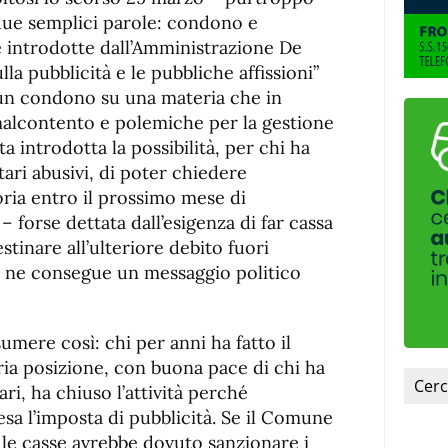
de
fuente
due semplici parole: condono e
fuente.
he introdotte dall’Amministrazione De
la pubblicità e le pubbliche affissioni”
 un condono su una materia che in
malcontento e polemiche per la gestione
a introdotta la possibilità, per chi ha
tari abusivi, di poter chiedere
oria entro il prossimo mese di
 forse dettata dall’esigenza di far cassa
stinare all’ulteriore debito fuori
– ne consegue un messaggio politico
umere così: chi per anni ha fatto il
ria posizione, con buona pace di chi ha
ri, ha chiuso l’attività perché
a l’imposta di pubblicità. Se il Comune
 le casse avrebbe dovuto sanzionare i