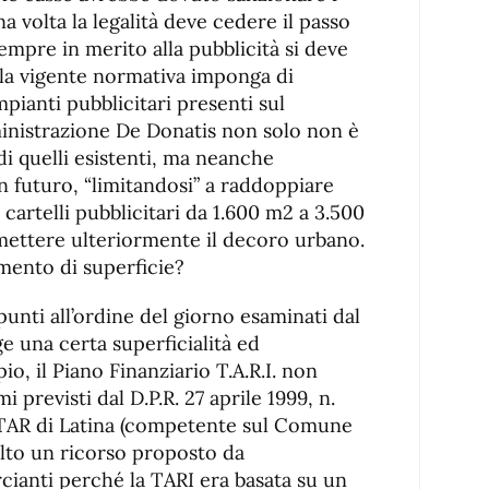
a volta la legalità deve cedere il passo
sempre in merito alla pubblicità si deve
la vigente normativa imponga di
mpianti pubblicitari presenti sul
inistrazione De Donatis non solo non è
 quelli esistenti, ma neanche
n futuro, “limitandosi” a raddoppiare
 cartelli pubblicitari da 1.600 m2 a 3.500
ettere ulteriormente il decoro urbano.
emento di superficie?
punti all’ordine del giorno esaminati dal
 una certa superficialità ed
, il Piano Finanziario T.A.R.I. non
 previsti dal D.P.R. 27 aprile 1999, n.
l TAR di Latina (competente sul Comune
olto un ricorso proposto da
ianti perché la TARI era basata su un