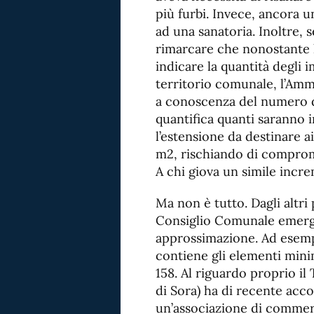
più furbi. Invece, ancora un
ad una sanatoria. Inoltre, 
rimarcare che nonostante 
indicare la quantità degli i
territorio comunale, l’Amm
a conoscenza del numero di
quantifica quanti saranno i
l’estensione da destinare ai
m2, rischiando di comprom
A chi giova un simile incr
Ma non è tutto. Dagli altri 
Consiglio Comunale emerge
approssimazione. Ad esempio
contiene gli elementi minimi
158. Al riguardo proprio i
di Sora) ha di recente acc
un’associazione di commerc