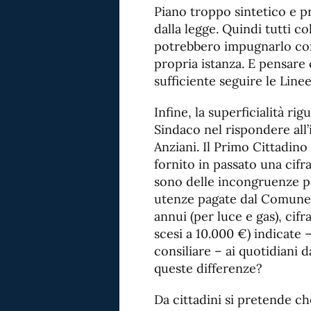
Piano troppo sintetico e pr
dalla legge. Quindi tutti c
potrebbero impugnarlo con 
propria istanza. E pensare
sufficiente seguire le Lin
Infine, la superficialità ri
Sindaco nel rispondere all
Anziani. Il Primo Cittadino 
fornito in passato una cifr
sono delle incongruenze p
utenze pagate dal Comune. 
annui (per luce e gas), cif
scesi a 10.000 €) indicate 
consiliare – ai quotidiani 
queste differenze?
Da cittadini si pretende ch