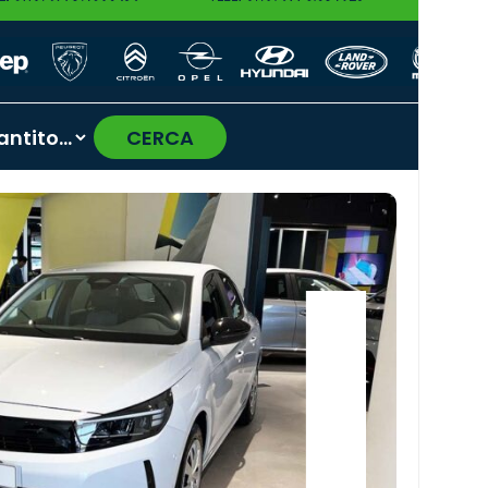
CERCA
›