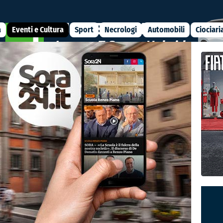
a
Eventi e Cultura
Sport
Necrologi
Automobili
Ciociari