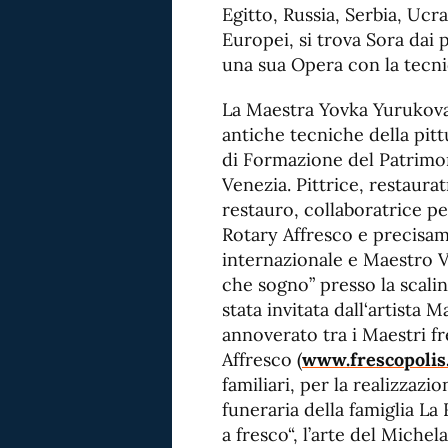
Egitto, Russia, Serbia, Ucra
Europei, si trova Sora dai 
una sua Opera con la tecnic
La Maestra Yovka Yurukov
antiche tecniche della pit
di Formazione del Patrimon
Venezia. Pittrice, restauratr
restauro, collaboratrice pe
Rotary Affresco e precisame
internazionale e Maestro V
che sogno” presso la scali
stata invitata dall‘artista 
annoverato tra i Maestri fr
Affresco (
www.frescopolis
familiari, per la realizzazi
funeraria della famiglia La 
a fresco“, l’arte del Miche