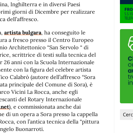
de
fuente
ina, Inghilterra e in diversi Paesi
fuente.
primi giorni di Dicembre per realizzare
a dell’affresco.
a
,
artista bulgara
, ha conseguito le
tura a fresco presso il Centro Europeo
io Architettonico “San Servolo “ di
ice, scrittrice di testi sulla tecnica del
r 26 anni con la Scuola Internazionale
nte con la figura del celebre artista
ico Calabrò (autore dell’affresco “Sora
nata principale del Comune di Sora), è
Marco Vicini La Rocca, anche egli
escanti del Rotary Internazionale
.net
), e commissionata anche dai
one di un opera a Sora presso la cappella
Rocca, con l’antica tecnica della “pittura
langelo Buonarroti.