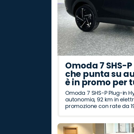
Omoda 7 SHS-P P
che punta su au
è in promo per 
Omoda 7 SHS-P Plug-in Hybr
autonomia, 92 km in elettr
promozione con rate da 19