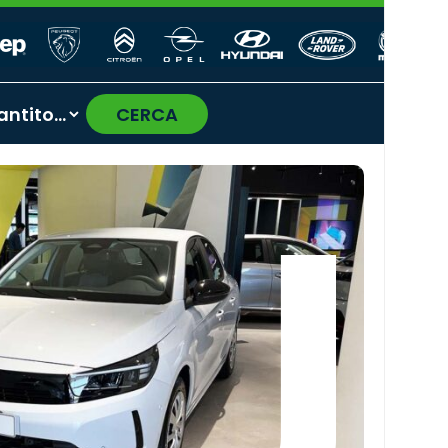
CERCA
›