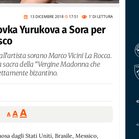
13 DICEMBRE 2018
17:51
1’
DI LETTURA
Yovka Yurukova a Sora per
sco
dall‘artista sorano Marco Vicini La Rocca.
na sacra della “Vergine Madonna che
prettamente bizantino.
Reducir
Aumentar
Restablecer
A
A
A
tamaño
tamaño
tamaño
de
de
fuente.
sa dagli Stati Uniti, Brasile, Messico,