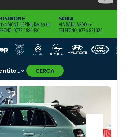
CERCA
›