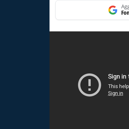
Agg
Fon