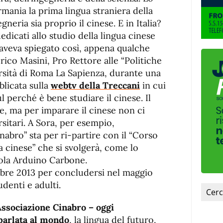
rmania la prima lingua straniera della
gneria sia proprio il cinese. E in Italia?
edicati allo studio della lingua cinese
 aveva spiegato così, appena qualche
rico Masini, Pro Rettore alle “Politiche
ersità di Roma La Sapienza, durante una
blicata sulla
webtv della Treccani
in cui
l perché è bene studiare il cinese. Il
e, ma per imparare il cinese non ci
rsitari. A Sora, per esempio,
inabro” sta per ri-partire con il “Corso
a cinese” che si svolgerà, come lo
uola Arduino Carbone.
embre 2013 per concludersi nel maggio
udenti e adulti.
’Associazione Cinabro – oggi
parlata al mondo
, la lingua del futuro,