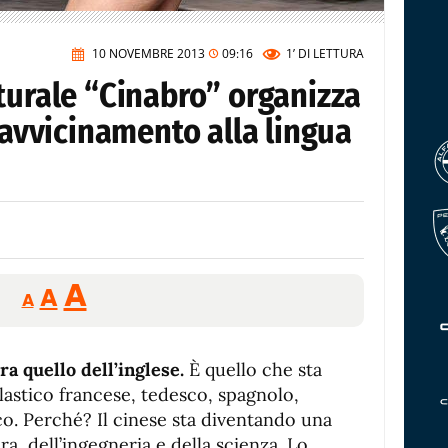
10 NOVEMBRE 2013
09:16
1’
DI LETTURA
turale “Cinabro” organizza
i avvicinamento alla lingua
Reducir
Aumentar
Restablecer
A
A
A
tamaño
tamaño
tamaño
de
de
fuente.
a quello dell’inglese.
de
È quello che sta
fuente
astico francese, tedesco, spagnolo,
fuente.
o. Perché? Il cinese sta diventando una
ra, dell’ingegneria e della scienza. Lo