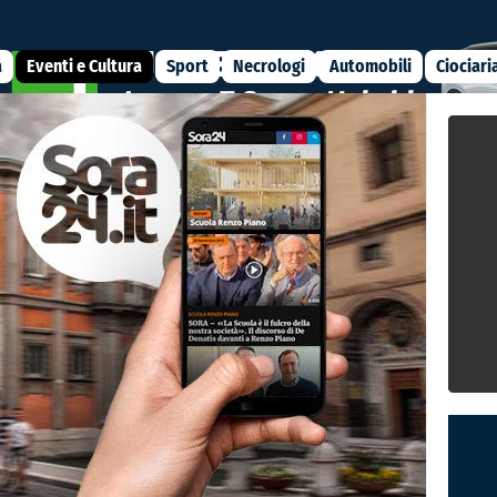
a
Eventi e Cultura
Sport
Necrologi
Automobili
Ciociari