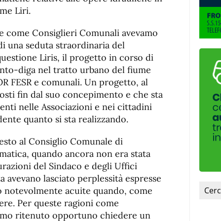
me Liri.
 e come Consiglieri Comunali avevamo
di una seduta straordinaria del
estione Liris, il progetto in corso di
nto-diga nel tratto urbano del fiume
POR FESR e comunali. Un progetto, al
sti fin dal suo concepimento e che sta
nti nelle Associazioni e nei cittadini
nte quanto si sta realizzando.
esto al Consiglio Comunale di
ematica, quando ancora non era stata
urazioni del Sindaco e degli Uffici
za avevano lasciato perplessità espresse
no notevolmente acuite quando, come
tiere. Per queste ragioni come
amo ritenuto opportuno chiedere un