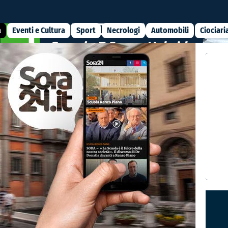
a
Eventi e Cultura
Sport
Necrologi
Automobili
Ciociari