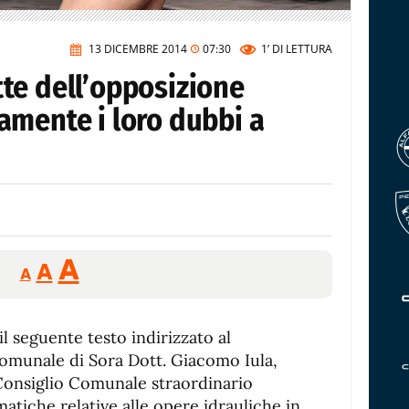
13 DICEMBRE 2014
07:30
1’
DI LETTURA
ette dell’opposizione
amente i loro dubbi a
Reducir
Aumentar
Restablecer
A
A
A
tamaño
tamaño
tamaño
de
de
fuente.
l seguente testo indirizzato al
de
fuente
omunale di Sora Dott. Giacomo Iula,
fuente.
Consiglio Comunale straordinario
matiche relative alle opere idrauliche in