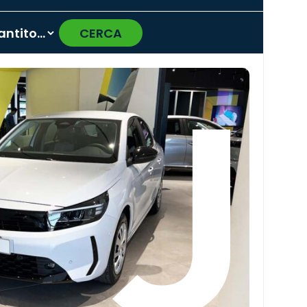
CERCA
›