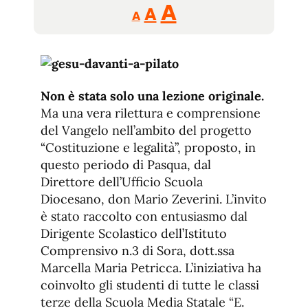
Reducir
Aumentar
Restablecer
A
A
A
tamaño
tamaño
tamaño
de
de
fuente.
de
fuente
fuente.
Non è stata solo una lezione originale.
Ma una vera rilettura e comprensione
del Vangelo nell’ambito del progetto
“Costituzione e legalità”, proposto, in
questo periodo di Pasqua, dal
Direttore dell’Ufficio Scuola
Diocesano, don Mario Zeverini. L’invito
è stato raccolto con entusiasmo dal
Dirigente Scolastico dell’Istituto
Comprensivo n.3 di Sora, dott.ssa
Marcella Maria Petricca. L’iniziativa ha
coinvolto gli studenti di tutte le classi
terze della Scuola Media Statale “E.