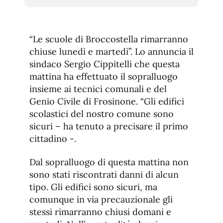
tamaño
tamaño
de
de
fuente.
de
fuente
“Le scuole di Broccostella rimarranno
fuente.
chiuse lunedì e martedì”. Lo annuncia il
sindaco Sergio Cippitelli che questa
mattina ha effettuato il sopralluogo
insieme ai tecnici comunali e del
Genio Civile di Frosinone. “Gli edifici
scolastici del nostro comune sono
sicuri – ha tenuto a precisare il primo
cittadino -.
Dal sopralluogo di questa mattina non
sono stati riscontrati danni di alcun
tipo. Gli edifici sono sicuri, ma
comunque in via precauzionale gli
stessi rimarranno chiusi domani e