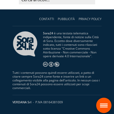
CONTATTI
PUBBLICITÀ
PRIVACY POLICY
Sora24
è una testata telematica
indipendente, fonte di notizie sulla Città
di Sora. Eccetto dove diversamente
indicato, tutti i contenuti sono rilasciati
sotto licenza "
Creative Commons
Attribuzione - Non commerciale - Non
opere derivate 4.0 Internazionale
".
Tutti i contenuti possono quindi essere utilizzati, a patto di
citare sempre Sora24 come fonte e inserire un link o un
collegamento visibile alla pagina dell'articolo. In nessun caso i
contenuti di Sora24 possono essere utilizzati per scopi
commerciali.
S
VERDANA Srl
- P.IVA 08164381009