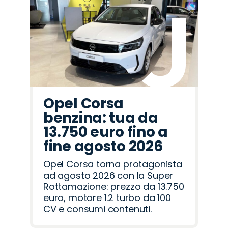
Opel
Jeep
Lancia
Mazda
Land
Peugeot
Alfa
Fiat
Cupra
Seat
Hyundai
Citroën
Abarth
Jaecoo
Omoda
Rover
Romeo
Opel Corsa
benzina: tua da
13.750 euro fino a
fine agosto 2026
Opel Corsa torna protagonista
ad agosto 2026 con la Super
Rottamazione: prezzo da 13.750
euro, motore 1.2 turbo da 100
CV e consumi contenuti.