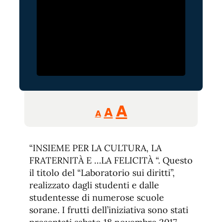
Reducir
Aumentar
Restablecer
A
A
A
tamaño
tamaño
tamaño
de
de
fuente.
“INSIEME PER LA CULTURA, LA
de
fuente
FRATERNITÀ E …LA FELICITÀ “. Questo
fuente.
il titolo del “Laboratorio sui diritti”,
realizzato dagli studenti e dalle
studentesse di numerose scuole
sorane. I frutti dell’iniziativa sono stati