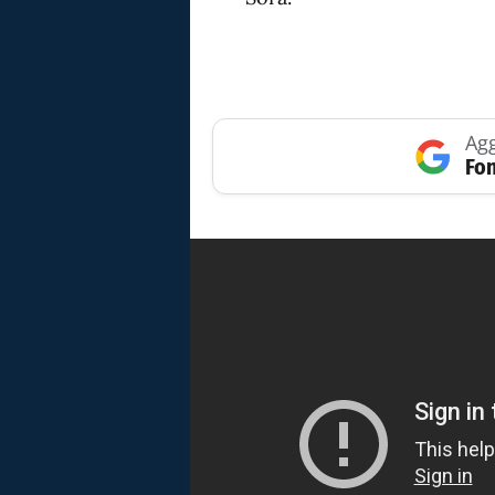
Agg
Fon