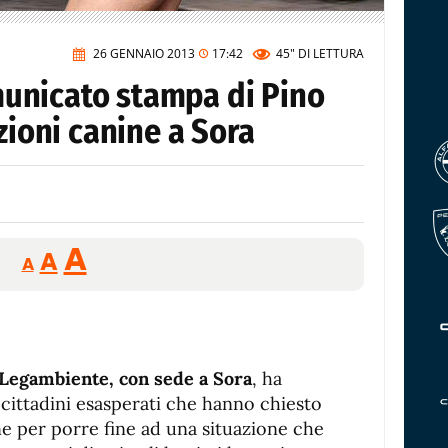
26 GENNAIO 2013
17:42
45"
DI LETTURA
unicato stampa di Pino
zioni canine a Sora
Reducir
Aumentar
Restablecer
A
A
A
tamaño
tamaño
tamaño
de
de
fuente.
de
fuente
fuente.
di Legambiente, con sede a Sora
, ha
 cittadini esasperati che hanno chiesto
ne per porre fine ad una situazione che