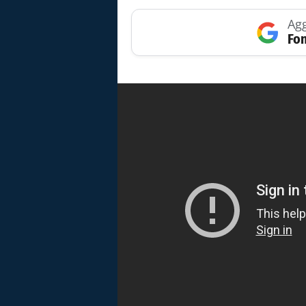
Agg
Fon