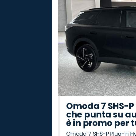
Omoda 7 SHS-P P
che punta su au
è in promo per 
Omoda 7 SHS-P Plug-in Hybr