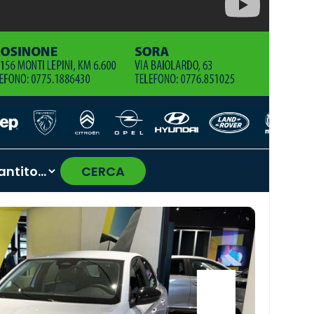
CERCA
›