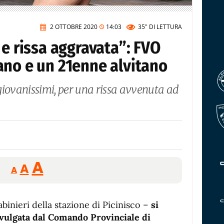
2 OTTOBRE 2020
14:03
35"
DI LETTURA
 e rissa aggravata”: FVO
ano e un 21enne alvitano
i giovanissimi, per una rissa avvenuta ad
Reducir
Aumentar
Restablecer
A
A
A
tamaño
tamaño
tamaño
de
de
fuente.
rabinieri della stazione di Picinisco –
de
si
fuente
ivulgata dal Comando Provinciale di