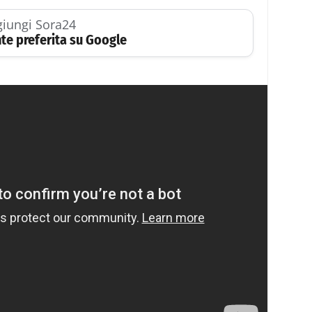
iungi Sora24
te preferita su Google