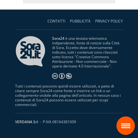
CONTATTI
PUBBLICITÀ
PRIVACY POLICY
Sora24
è una testata telematica
indipendente, fonte di notizie sulla Città
di Sora. Eccetto dove diversamente
indicato, tutti i contenuti sono rilasciati
sotto licenza "
Creative Commons
Attribuzione - Non commerciale - Non
opere derivate 4.0 Internazionale
".
Tutti i contenuti possono quindi essere utilizzati, a patto di
citare sempre Sora24 come fonte e inserire un link o un
collegamento visibile alla pagina dell'articolo. In nessun caso i
contenuti di Sora24 possono essere utilizzati per scopi
commerciali.
S
VERDANA Srl
- P.IVA 08164381009