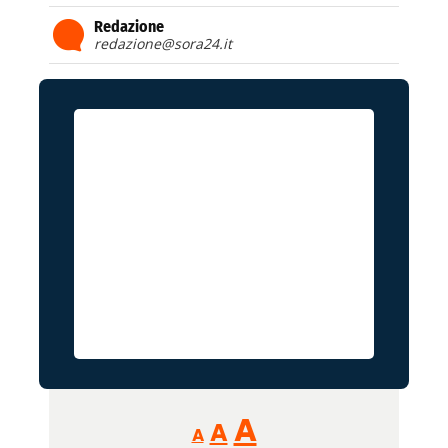
Redazione
redazione@sora24.it
Reducir
Aumentar
Restablecer
A
A
A
tamaño