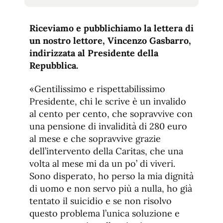
tamaño
tamaño
de
de
fuente.
Riceviamo e pubblichiamo la lettera di
de
fuente
un nostro lettore, Vincenzo Gasbarro,
fuente.
indirizzata al Presidente della
Repubblica.
«Gentilissimo e rispettabilissimo
Presidente, chi le scrive è un invalido
al cento per cento, che sopravvive con
una pensione di invalidità di 280 euro
al mese e che sopravvive grazie
dell’intervento della Caritas, che una
volta al mese mi da un po’ di viveri.
Sono disperato, ho perso la mia dignità
di uomo e non servo più a nulla, ho già
tentato il suicidio e se non risolvo
questo problema l’unica soluzione e