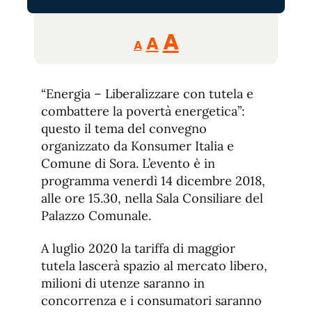
Reducir
Aumentar
Restablecer
A
A
A
tamaño
tamaño
tamaño
de
de
fuente.
“Energia – Liberalizzare con tutela e
de
fuente
combattere la povertà energetica”:
fuente.
questo il tema del convegno
organizzato da Konsumer Italia e
Comune di Sora. L’evento è in
programma venerdì 14 dicembre 2018,
alle ore 15.30, nella Sala Consiliare del
Palazzo Comunale.
A luglio 2020 la tariffa di maggior
tutela lascerà spazio al mercato libero,
milioni di utenze saranno in
concorrenza e i consumatori saranno