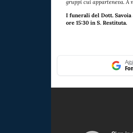
gruppi cui apparteneva.
A 
I funerali del Dott. Savoi
ore 15:30 in S. Restituta.
Agg
Fon