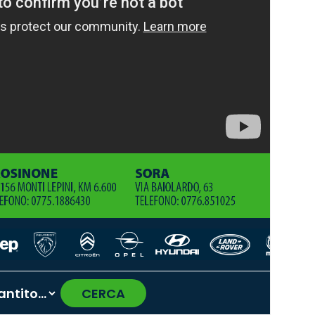
CERCA
›