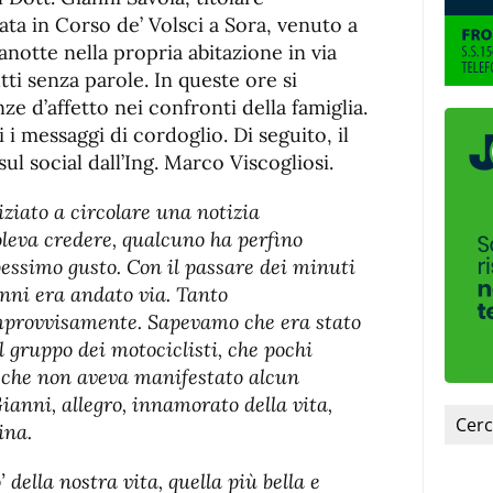
de
fuente
ta in Corso de’ Volsci a Sora, venuto a
fuente.
notte nella propria abitazione in via
utti senza parole. In queste ore si
ze d’affetto nei confronti della famiglia.
 i messaggi di cordoglio. Di seguito, il
ul social dall’Ing. Marco Viscogliosi.
niziato a circolare una notizia
leva credere, qualcuno ha perfino
essimo gusto. Con il passare dei minuti
nni era andato via. Tanto
mprovvisamente. Sapevamo che era stato
l gruppo dei motociclisti, che pochi
e, che non aveva manifestato alcun
Gianni, allegro, innamorato della vita,
ina.
della nostra vita, quella più bella e