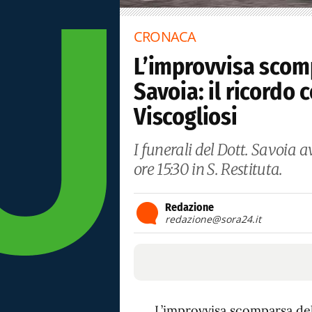
CRONACA
L’improvvisa scomp
Savoia: il ricordo
Viscogliosi
I funerali del Dott. Savoia 
ore 15:30 in S. Restituta.
Redazione
redazione@sora24.it
L’improvvisa scomparsa del 