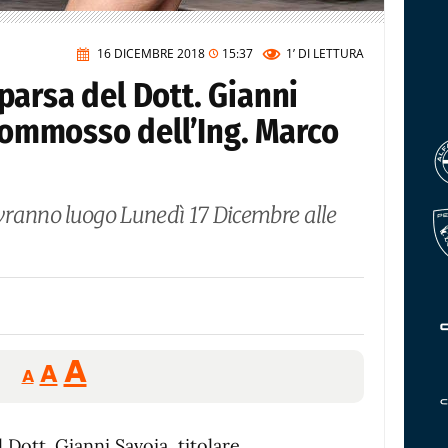
16 DICEMBRE 2018
15:37
1’
DI LETTURA
arsa del Dott. Gianni
 commosso dell’Ing. Marco
avranno luogo Lunedì 17 Dicembre alle
Reducir
Aumentar
Restablecer
A
A
A
tamaño
tamaño
tamaño
de
de
fuente.
Dott. Gianni Savoia, titolare