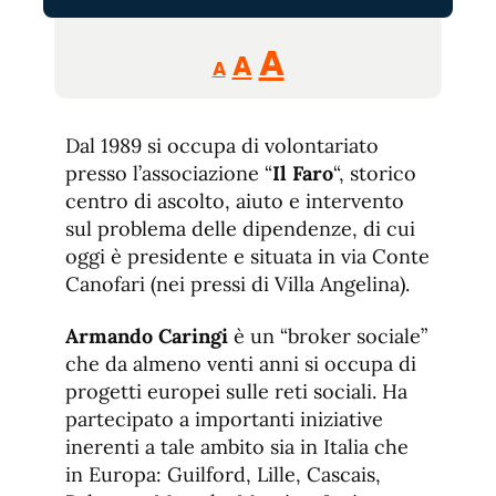
Reducir
Aumentar
Restablecer
A
A
A
tamaño
tamaño
tamaño
de
de
fuente.
Dal 1989 si occupa di volontariato
de
fuente
presso l’associazione “
Il Faro
“, storico
fuente.
centro di ascolto, aiuto e intervento
sul problema delle dipendenze, di cui
oggi è presidente e situata in via Conte
Canofari (nei pressi di Villa Angelina).
Armando Caringi
è un “broker sociale”
che da almeno venti anni si occupa di
progetti europei sulle reti sociali. Ha
partecipato a importanti iniziative
inerenti a tale ambito sia in Italia che
in Europa: Guilford, Lille, Cascais,