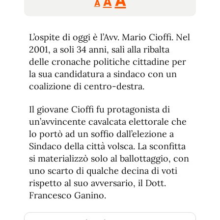
Aumentar
A
A
A
tamaño
tamaño
tamaño
de
de
fuente.
L’ospite di oggi è l’Avv. Mario Cioffi. Nel
de
fuente
2001, a soli 34 anni, salì alla ribalta
fuente.
delle cronache politiche cittadine per
la sua candidatura a sindaco con un
coalizione di centro-destra.
Il giovane Cioffi fu protagonista di
un’avvincente cavalcata elettorale che
lo portò ad un soffio dall’elezione a
Sindaco della città volsca. La sconfitta
si materializzò solo al ballottaggio, con
uno scarto di qualche decina di voti
rispetto al suo avversario, il Dott.
Francesco Ganino.