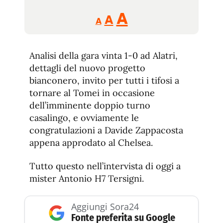
Reducir
Aumentar
Restablecer
A
A
A
tamaño
tamaño
tamaño
de
de
fuente.
Analisi della gara vinta 1-0 ad Alatri,
de
fuente
dettagli del nuovo progetto
fuente.
bianconero, invito per tutti i tifosi a
tornare al Tomei in occasione
dell’imminente doppio turno
casalingo, e ovviamente le
congratulazioni a Davide Zappacosta
appena approdato al Chelsea.
Tutto questo nell’intervista di oggi a
mister Antonio H7 Tersigni.
Aggiungi Sora24
Fonte preferita su Google