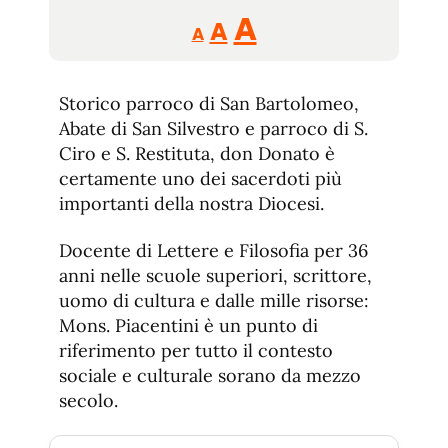
Reducir
Aumentar
Restablecer
A
A
A
tamaño
tamaño
tamaño
de
de
fuente.
Storico parroco di San Bartolomeo,
de
fuente
Abate di San Silvestro e parroco di S.
fuente.
Ciro e S. Restituta, don Donato è
certamente uno dei sacerdoti più
importanti della nostra Diocesi.
Docente di Lettere e Filosofia per 36
anni nelle scuole superiori, scrittore,
uomo di cultura e dalle mille risorse:
Mons. Piacentini è un punto di
riferimento per tutto il contesto
sociale e culturale sorano da mezzo
secolo.