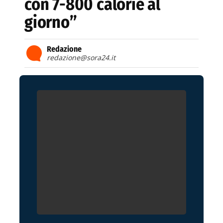
con 7-800 calorie al
giorno”
Redazione
redazione@sora24.it