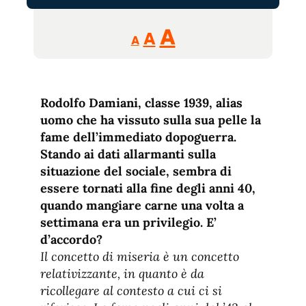
Reducir
Aumentar
Restablecer
A
A
A
tamaño
tamaño
tamaño
de
de
fuente.
de
fuente
Rodolfo Damiani, classe 1939, alias
fuente.
uomo che ha vissuto sulla sua pelle la
fame dell’immediato dopoguerra.
Stando ai dati allarmanti sulla
situazione del sociale, sembra di
essere tornati alla fine degli anni 40,
quando mangiare carne una volta a
settimana era un privilegio. E’
d’accordo?
Il concetto di miseria è un concetto
relativizzante, in quanto è da
ricollegare al contesto a cui ci si