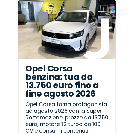
Promo
Promo
Promo
Promo
Promo
Promo
Promo
Promo
Promo
Promo
Promo
Promo
Promo
Promo
Promo
Opel
Alfa
Peugeot
Land
Cupra
Citroën
Jaecoo
Fiat
Omoda
Abarth
Hyundai
Jeep
Seat
Lancia
Mazda
Romeo
Rover
Opel Corsa
benzina: tua da
13.750 euro fino a
fine agosto 2026
Opel Corsa torna protagonista
ad agosto 2026 con la Super
Rottamazione: prezzo da 13.750
euro, motore 1.2 turbo da 100
CV e consumi contenuti.