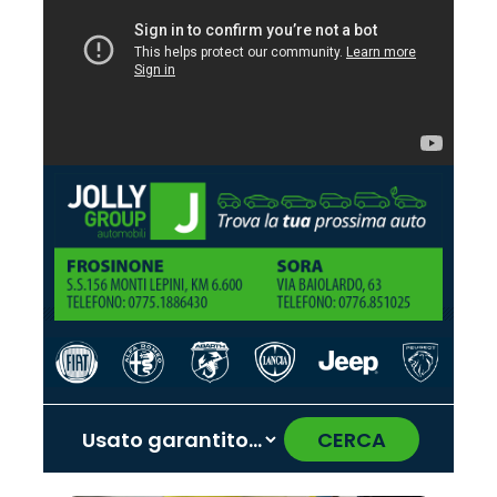
CERCA
‹
›