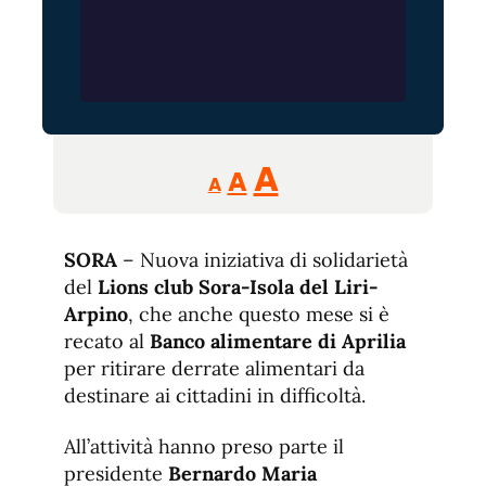
Reducir
Aumentar
Restablecer
A
A
A
tamaño
tamaño
tamaño
de
de
fuente.
SORA
– Nuova iniziativa di solidarietà
de
fuente
del
Lions club Sora-Isola del Liri-
fuente.
Arpino
, che anche questo mese si è
recato al
Banco alimentare di Aprilia
per ritirare derrate alimentari da
destinare ai cittadini in difficoltà.
All’attività hanno preso parte il
presidente
Bernardo Maria