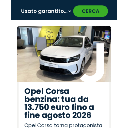
CERCA
‹
›
Promo
Promo
Promo
Promo
Promo
Promo
Promo
Promo
Promo
Promo
Promo
Promo
Promo
Promo
Promo
Mazda
Jeep
Cupra
Omoda
Alfa
Abarth
Lancia
Fiat
Hyundai
Citroën
Opel
Jaecoo
Peugeot
Land
Seat
Romeo
Rover
Opel Corsa
benzina: tua da
13.750 euro fino a
fine agosto 2026
Opel Corsa torna protagonista