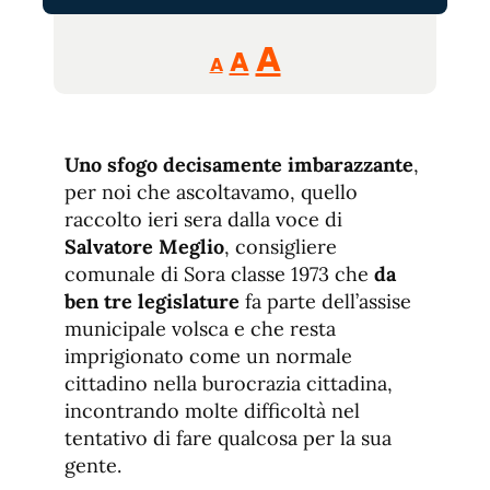
Reducir
Aumentar
Restablecer
A
A
A
tamaño
tamaño
tamaño
de
de
fuente.
de
fuente
Uno sfogo decisamente imbarazzante
,
fuente.
per noi che ascoltavamo, quello
raccolto ieri sera dalla voce di
Salvatore Meglio
, consigliere
comunale di Sora classe 1973 che
da
ben tre legislature
fa parte dell’assise
municipale volsca e che resta
imprigionato come un normale
cittadino nella burocrazia cittadina,
incontrando molte difficoltà nel
tentativo di fare qualcosa per la sua
gente.