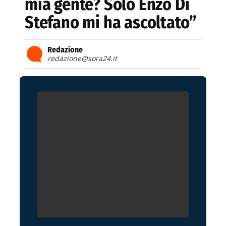
mia gente? Solo Enzo Di
Stefano mi ha ascoltato”
Redazione
redazione@sora24.it