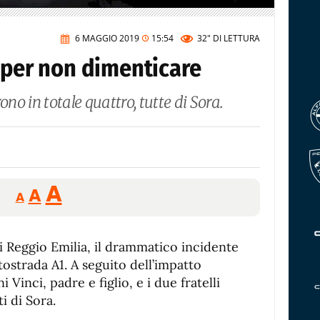
6 MAGGIO 2019
15:54
32"
DI LETTURA
 per non dimenticare
ono in totale quattro, tutte di Sora.
Reducir
Aumentar
Restablecer
A
A
A
tamaño
tamaño
tamaño
de
de
fuente.
di Reggio Emilia, il drammatico incidente
de
fuente
utostrada A1. A seguito dell’impatto
fuente.
Vinci, padre e figlio, e i due fratelli
i di Sora.