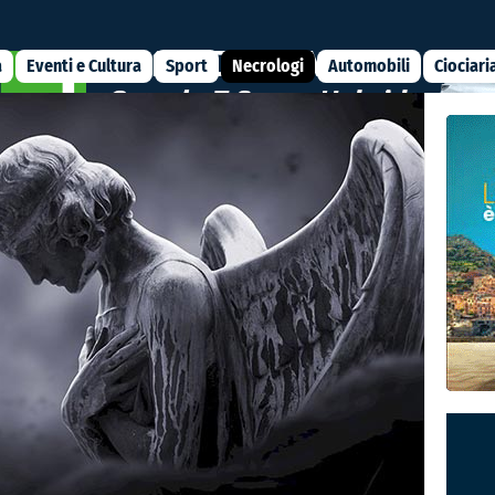
a
Eventi e Cultura
Sport
Necrologi
Automobili
Ciociari