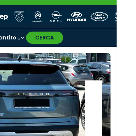
CERCA
›