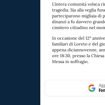
L’intera comunità volsca r
tragedia. Sia alla veglia fun
parteciparono migliaia di
dinanzi a fu davvero grande.
cimitero cittadino nel mome
In occasione del 12° annive
familiari di Loreto e del g
appena diciannovenne, ann
ore 18:30, presso la Chiesa 
Messa in suffragio.
Agg
Fon