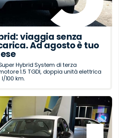
brid: viaggia senza
carica. Ad agosto è tuo
mese
Super Hybrid System di terza
otore 1.5 TGDI, doppia unità elettrica
 l/100 km.