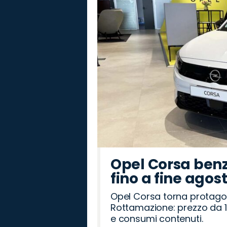
Rover
Romeo
Opel Corsa benz
fino a fine agos
Opel Corsa torna protago
Rottamazione: prezzo da 1
e consumi contenuti.