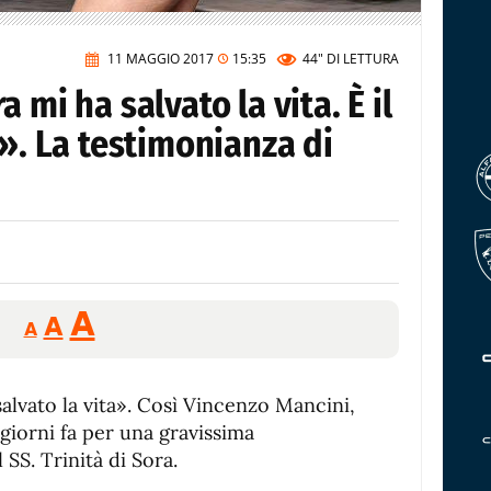
11 MAGGIO 2017
15:35
44"
DI LETTURA
 mi ha salvato la vita. È il
!». La testimonianza di
Reducir
Aumentar
Restablecer
A
A
A
tamaño
tamaño
tamaño
de
de
fuente.
alvato la vita». Così Vincenzo Mancini,
de
fuente
giorni fa per una gravissima
fuente.
 SS. Trinità di Sora.