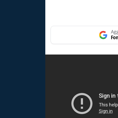
Agg
Fon