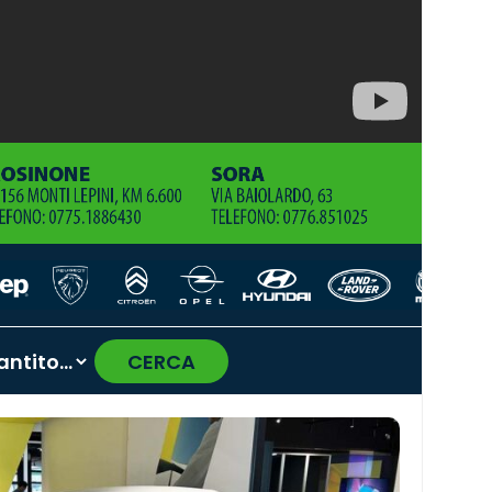
CERCA
›