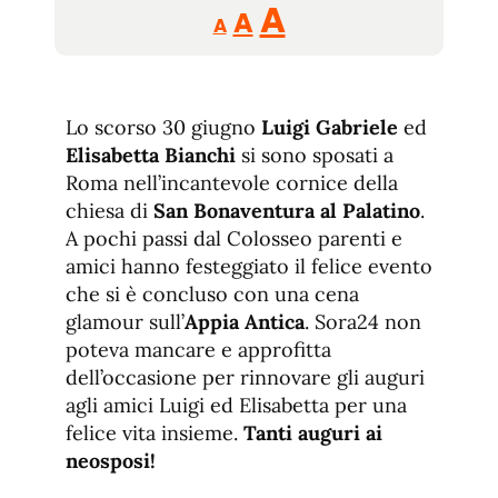
Reducir
Aumentar
Restablecer
A
A
A
tamaño
tamaño
tamaño
de
de
fuente.
de
fuente
Lo scorso 30 giugno
Luigi Gabriele
ed
fuente.
Elisabetta Bianchi
si sono sposati a
Roma nell’incantevole cornice della
chiesa di
San Bonaventura al Palatino
.
A pochi passi dal Colosseo parenti e
amici hanno festeggiato il felice evento
che si è concluso con una cena
glamour sull’
Appia Antica
. Sora24 non
poteva mancare e approfitta
dell’occasione per rinnovare gli auguri
agli amici Luigi ed Elisabetta per una
felice vita insieme.
Tanti auguri ai
neosposi!