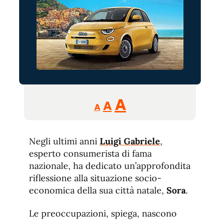
Reducir
Aumentar
Restablecer
A
A
A
tamaño
tamaño
tamaño
de
de
fuente.
Negli ultimi anni
Luigi Gabriele
de
,
fuente
esperto consumerista di fama
fuente.
nazionale, ha dedicato un’approfondita
riflessione alla situazione socio-
economica della sua città natale,
Sora
.
Le preoccupazioni, spiega, nascono