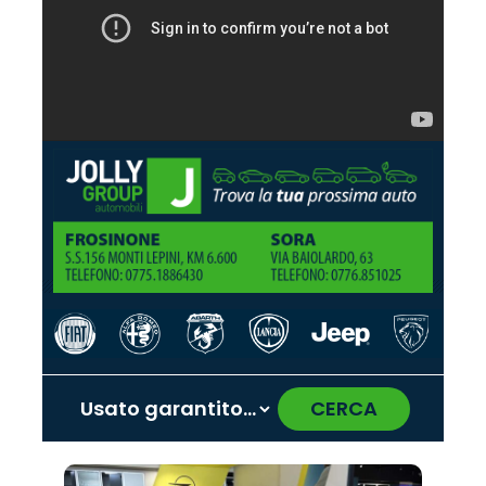
CERCA
‹
›