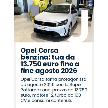
Promo
Promo
Promo
Promo
Promo
Promo
Promo
Promo
Promo
Promo
Promo
Promo
Promo
Promo
Promo
Alfa
Mazda
Omoda
Citroën
Fiat
Peugeot
Land
Opel
Jeep
Lancia
Hyundai
Seat
Jaecoo
Cupra
Abarth
Romeo
Rover
Opel Corsa
benzina: tua da
13.750 euro fino a
fine agosto 2026
Opel Corsa torna protagonista
ad agosto 2026 con la Super
Rottamazione: prezzo da 13.750
euro, motore 1.2 turbo da 100
CV e consumi contenuti.