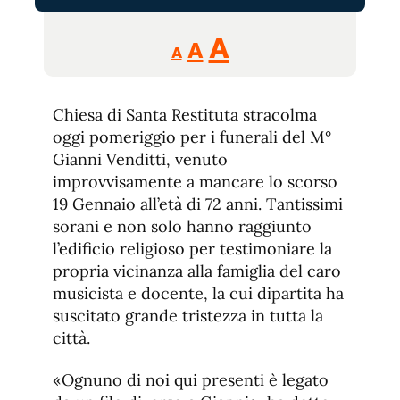
Reducir
Aumentar
Restablecer
A
A
A
tamaño
tamaño
tamaño
de
de
fuente.
Chiesa di Santa Restituta stracolma
de
fuente
oggi pomeriggio per i funerali del M°
fuente.
Gianni Venditti, venuto
improvvisamente a mancare lo scorso
19 Gennaio all’età di 72 anni. Tantissimi
sorani e non solo hanno raggiunto
l’edificio religioso per testimoniare la
propria vicinanza alla famiglia del caro
musicista e docente, la cui dipartita ha
suscitato grande tristezza in tutta la
città.
«Ognuno di noi qui presenti è legato