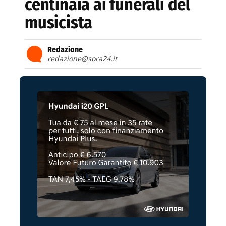
centinaia ai funerali del
musicista
Redazione
redazione@sora24.it