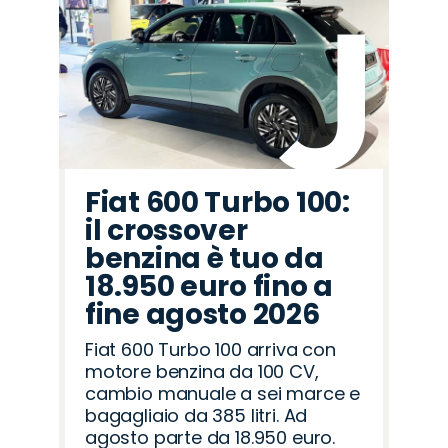
Peugeot
Land
Jeep
Hyundai
Mazda
Omoda
Fiat
Abarth
Citroën
Cupra
Lancia
Opel
Seat
Alfa
Jaecoo
Rover
Romeo
Fiat 600 Turbo 100:
il crossover
benzina è tuo da
18.950 euro fino a
fine agosto 2026
Fiat 600 Turbo 100 arriva con
motore benzina da 100 CV,
cambio manuale a sei marce e
bagagliaio da 385 litri. Ad
agosto parte da 18.950 euro.