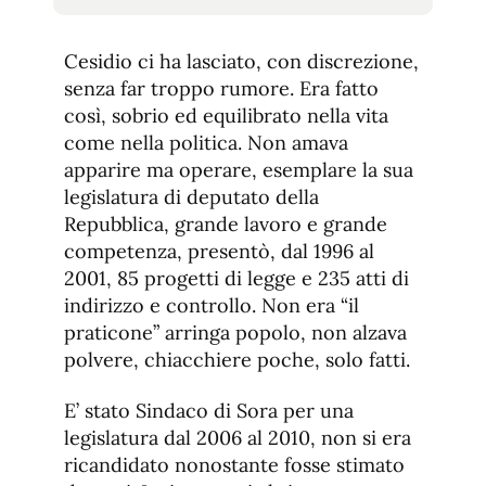
tamaño
tamaño
de
de
fuente.
Cesidio ci ha lasciato, con discrezione,
de
fuente
senza far troppo rumore. Era fatto
fuente.
così, sobrio ed equilibrato nella vita
come nella politica. Non amava
apparire ma operare, esemplare la sua
legislatura di deputato della
Repubblica, grande lavoro e grande
competenza, presentò, dal 1996 al
2001, 85 progetti di legge e 235 atti di
indirizzo e controllo. Non era “il
praticone” arringa popolo, non alzava
polvere, chiacchiere poche, solo fatti.
E’ stato Sindaco di Sora per una
legislatu
ra dal 2006 al 2010, non si era
ricandidato nonostante fosse stimato