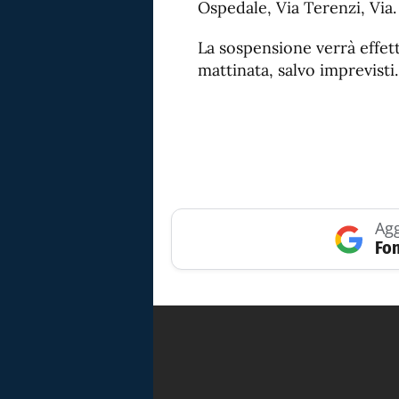
Ospedale, Via Terenzi, Via.
La sospensione verrà effett
mattinata, salvo imprevisti.
Agg
Fon