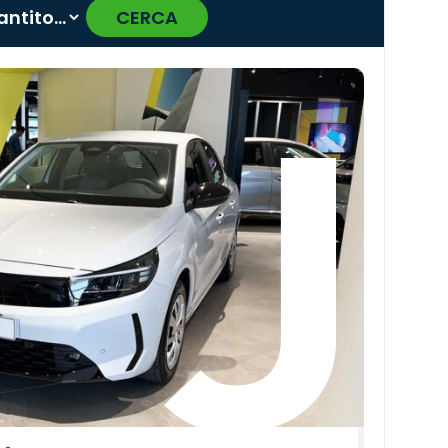
CERCA
›