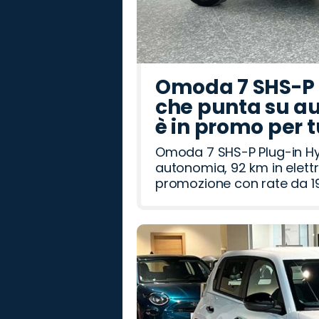
Omoda 7 SHS-P P
che punta su au
è in promo per 
Omoda 7 SHS-P Plug-in Hybr
autonomia, 92 km in elettr
promozione con rate da 19