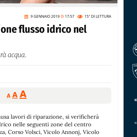
9 GENNAIO 2019
17:57
15"
DI LETTURA
ione flusso idrico nel
arà acqua.
Reducir
Aumentar
Restablecer
A
A
A
tamaño
tamaño
tamaño
de
de
fuente.
sa lavori di riparazione, si verificherà
de
fuente
drico nelle seguenti zone del centro
fuente.
za, Corso Volsci, Vicolo Annonj, Vicolo