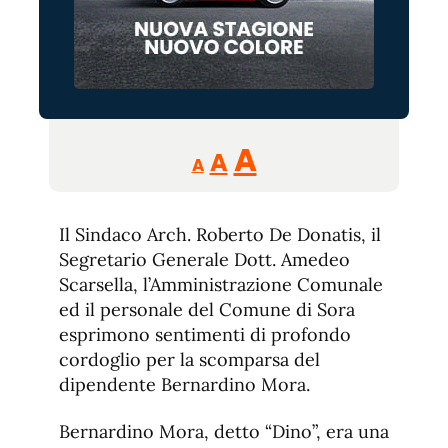
Reducir
Aumentar
Restablecer
A
A
A
tamaño
tamaño
tamaño
de
de
fuente.
Il Sindaco Arch. Roberto De Donatis, il
de
fuente
Segretario Generale Dott. Amedeo
fuente.
Scarsella, l’Amministrazione Comunale
ed il personale del Comune di Sora
esprimono sentimenti di profondo
cordoglio per la scomparsa del
dipendente Bernardino Mora.
Bernardino Mora, detto “Dino”, era una