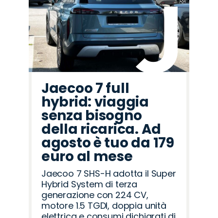
Jaecoo
Omoda
Peugeot
Citroën
Land
Lancia
Mazda
Opel
Seat
Hyundai
Alfa
Jeep
Abarth
Fiat
Cupra
Rover
Romeo
Jaecoo 7 full
hybrid: viaggia
senza bisogno
della ricarica. Ad
agosto è tuo da 179
euro al mese
Jaecoo 7 SHS-H adotta il Super
Hybrid System di terza
generazione con 224 CV,
motore 1.5 TGDI, doppia unità
elettrica e consumi dichiarati di