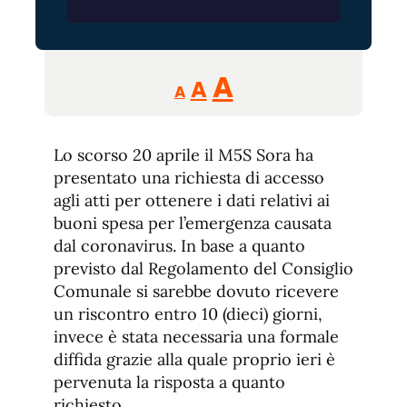
Reducir
Aumentar
Restablecer
A
A
A
tamaño
tamaño
tamaño
de
de
fuente.
Lo scorso 20 aprile il M5S Sora ha
de
fuente
presentato una richiesta di accesso
fuente.
agli atti per ottenere i dati relativi ai
buoni spesa per l’emergenza causata
dal coronavirus. In base a quanto
previsto dal Regolamento del Consiglio
Comunale si sarebbe dovuto ricevere
un riscontro entro 10 (dieci) giorni,
invece è stata necessaria una formale
diffida grazie alla quale proprio ieri è
pervenuta la risposta a quanto
richiesto.