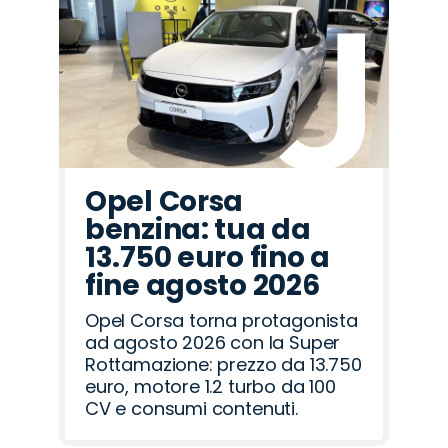
Omoda
Opel
Fiat
Jeep
Peugeot
Land
Mazda
Seat
Abarth
Cupra
Alfa
Citroën
Jaecoo
Lancia
Hyundai
Rover
Romeo
Opel Corsa
benzina: tua da
13.750 euro fino a
fine agosto 2026
Opel Corsa torna protagonista
ad agosto 2026 con la Super
Rottamazione: prezzo da 13.750
euro, motore 1.2 turbo da 100
CV e consumi contenuti.